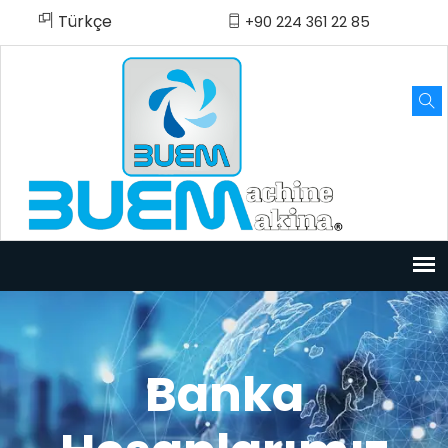
Türkçe
English
Español
Русский
العربية
Türkçe
+90 224 361 22 85
Banka