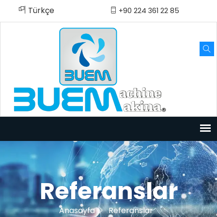
Türkçe
English
Español
Русский
العربية
Türkçe
+90 224 361 22 85
Referanslar
Anasayfa
Referanslar