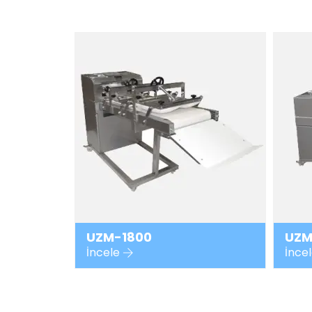
UZM-1800
UZM
İncele
İnce