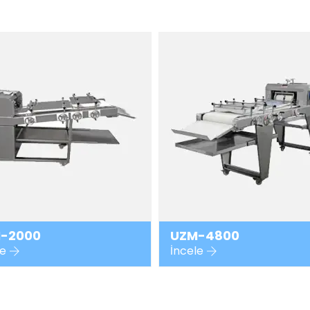
-2000
UZM-4800
le
İncele