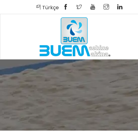
Türkçe
English
Español
Русский
بية
Türkçe