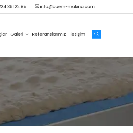
24 361 22 85
info@buem-makina.com
lar
Galeri
Referanslarımız
İletişim