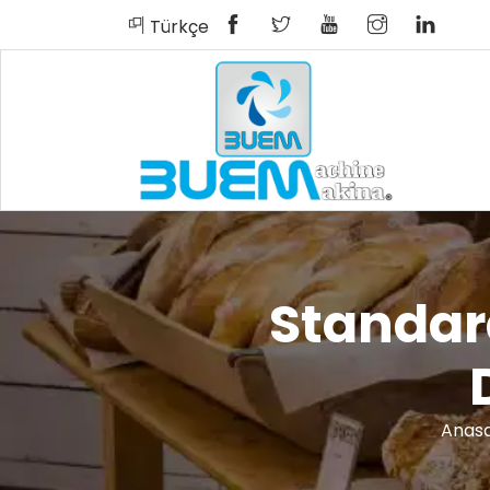
Türkçe
English
Español
Русский
بية
Türkçe
Standar
Anas