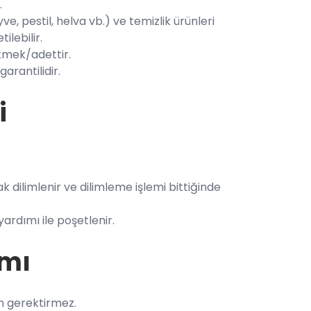
.
, pestil, helva vb.) ve temizlik ürünleri
ilebilir.
kmek/adettir.
arantilidir.
i
k dilimlenir ve dilimleme işlemi bittiğinde
rdımı ile poşetlenir.
ımı
m gerektirmez.