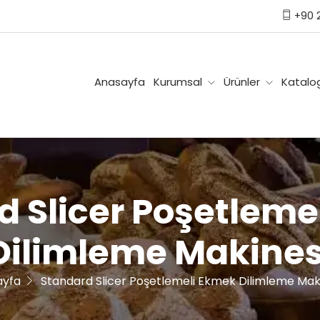
العر
+90 2
Anasayfa
Kurumsal
Ürünler
Katalog
d Slicer Poşetleme
Dilimleme Makines
ayfa
Standard Slicer Poşetlemeli Ekmek Dilimleme Mak