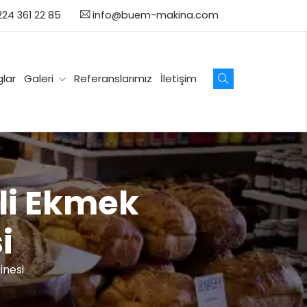
24 361 22 85
info@buem-makina.com
lar
Galeri
Referanslarımız
İletişim
li Ekmek
i
inesi